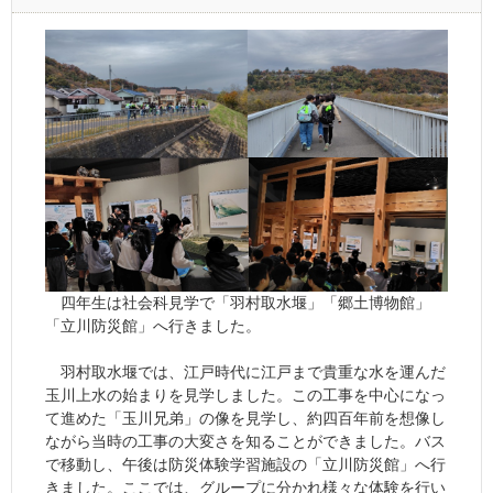
四年生は社会科見学で「羽村取水堰」「郷土博物館」
「立川防災館」へ行きました。
羽村取水堰では、江戸時代に江戸まで貴重な水を運んだ
玉川上水の始まりを見学しました。この工事を中心になっ
て進めた「玉川兄弟」の像を見学し、約四百年前を想像し
ながら当時の工事の大変さを知ることができました。バス
で移動し、午後は防災体験学習施設の「立川防災館」へ行
きました。ここでは、グループに分かれ様々な体験を行い