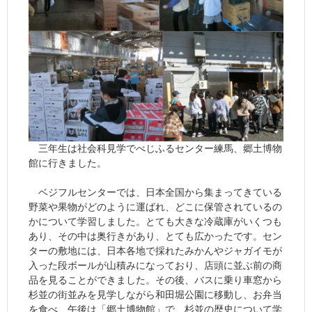
三年生は社会科見学でべじふるセンター練馬、郷土博物
館に行きました。
ベジフルセンターでは、日本全国から集まってきている
野菜や果物がどのように運ばれ、どこに保管されているの
かについて学習しました。とても大きな冷蔵庫がいくつも
あり、その中は奥行きがあり、とても広かったです。セン
ターの敷地には、日本各地で採れたみかんやジャガイモが
入った段ボールが山積みになっており、店頭に並ぶ前の商
品を見ることができました。その後、バスに乗り車窓から
杉並の街並みを見学しながら和田堀公園に移動し、お弁当
を食べ、午後は「郷土博物館」で、杉並の歴史について学