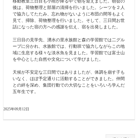
移動教室三日目も小雨が降る中で朝を迎えました。朝会の
後は、荷物整理と部屋の清掃を行いました。シーツを２人
で協力してたたみ、忘れ物がないように布団の間等もよく
見て、掃除、荷物整理を行いました。そして、三日間お世
話になった宿の方への感謝を伝え、宿を出発しました。
三日目の見学先、湧水の里水族館と森の学習館では二グル
ープに分かれ、水族館では、行動班で協力しながらこの地
域に生息する様々な淡水魚を見ました。学習館では富士山
を中心とした自然や文化について学びました。
天候が不安定な三日間ではありましたが、体調を崩す子も
いなく、ほぼ予定通りに活動することができました。仲間
との絆を深め、集団行動での大切なことをいろいろ学んだ
五年生です。
2025年09月12日