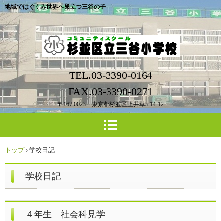
地域ではぐくみ世界へ巣立つ三谷の子
TEL.03-3390-0164
FAX.03-3390-0271
〒167-0023 東京都杉並区上井草3-14-12
トップ
›
学校日記
学校日記
４年生 社会科見学