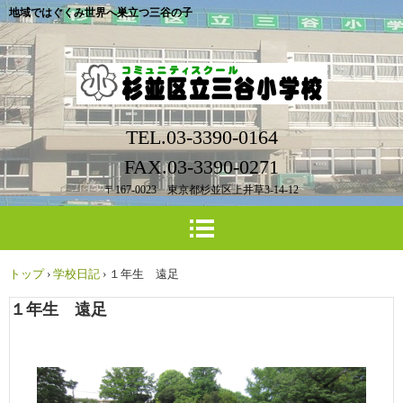
地域ではぐくみ世界へ巣立つ三谷の子
TEL.03-3390-0164
FAX.03-3390-0271
〒167-0023 東京都杉並区上井草3-14-12
トップ
›
学校日記
›
１年生 遠足
１年生 遠足