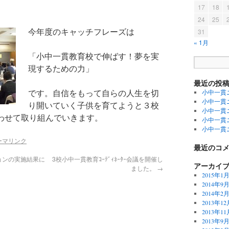
17
18
24
25
今年度のキャッチフレーズは
31
« 1月
「小中一貫教育校で伸ばす！夢を実
現するための力」
最近の投
です。自信をもって自らの人生を切
小中一貫ニ
小中一貫ニ
り開いていく子供を育てようと３校
小中一貫ニュ
わせて取り組んでいきます。
小中一貫ニ
小中一貫ニ
ーマリンク
最近のコ
ョンの実施結果に
3校小中一貫教育ｺｰﾃﾞｨﾈｰﾀｰ会議を開催し
アーカイ
ました。
→
2015年1
2014年9
2014年2
2013年12
2013年11
2013年9