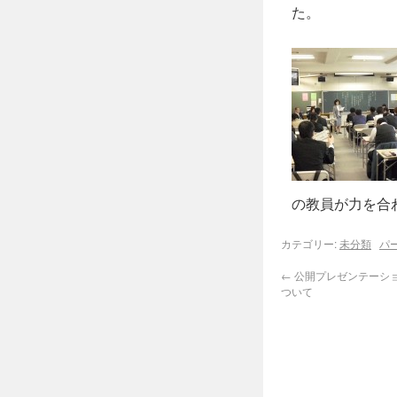
た。
の教員が力を合
カテゴリー:
未分類
パ
←
公開プレゼンテーシ
ついて