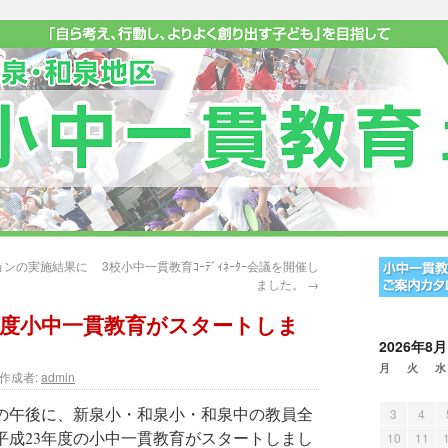
ョンの実施結果に
3校小中一貫教育ｺｰﾃﾞｨﾈｰﾀｰ会議を開催し
ました。
→
年度小中一貫教育がスタートしま
2026年8月
月
火
水
作成者:
admin
の午後に、新泉小・和泉小・和泉中の教員全
3
4
平成23年度の小中一貫教育がスタートしまし
10
11