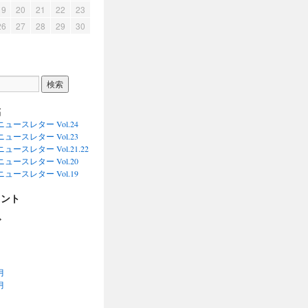
19
20
21
22
23
26
27
28
29
30
稿
ュースレター Vol.24
ュースレター Vol.23
ースレター Vol.21.22
ュースレター Vol.20
ュースレター Vol.19
メント
ブ
月
月
月
月
月
月