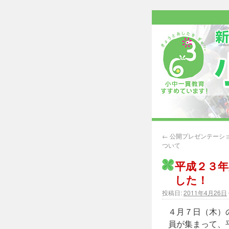
←
公開プレゼンテーシ
ついて
平成２３
した！
投稿日:
2011年4月26日
４月７日（木）
員が集まって、