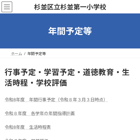
コ
ナ
杉並区立杉並第一小学校
ン
ビ
テ
ゲ
ン
ー
ツ
シ
年間予定等
へ
ョ
ス
ン
キ
に
ッ
移
ホーム
年間予定等
プ
動
行事予定・学習予定・道徳教育・生
活時程・学校評価
令和8年度 年間行事予定（令和８年３月３日時点）
令和８年度 各学年の年間指導計画
令和8年度 生活時程表