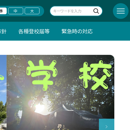
準
中
大
方針
各種登校届等
緊急時の対応