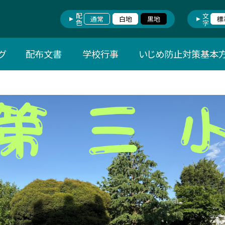
配色
文字
通常
白地
黒地
標
グ
配布文書
学校行事
いじめ防止対策基本