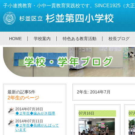
子小連携教育・小中一貫教育実践校です。SINCE1925（大正
HOME
学校案内
特色ある教育活動
校長ブログ
最新の記事5件
2年生: 2014年7月
2年生のページ
2014年07月16日
◆２年生◆歯みがき指導
07月16日
07
2014年07月11日
◆２年生◆長縄がんばって
います