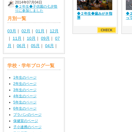
2014年07月04日
◆２年生◆子供園の七夕祭
りに参加しました
◆２年生◆歯みがき指
◆
導
っ
月別一覧
03月
｜
02月
｜
01月
｜
12月
｜
11月
｜
10月
｜
09月
｜
07
月
｜
06月
｜
05月
｜
04月
｜
学校・学年ブログ一覧
1年生のページ
2年生のページ
3年生のページ
4年生のページ
5年生のページ
6年生のページ
ブラバンのページ
保健室のページ
子小連携のページ