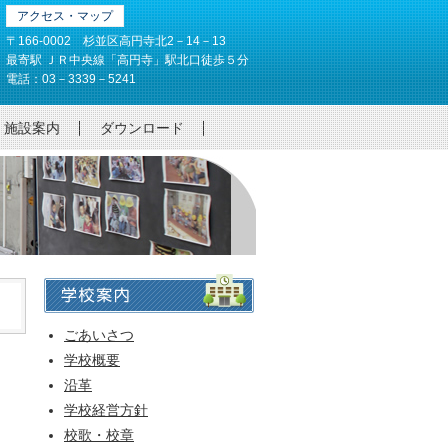
アクセス・マップ
〒166-0002 杉並区高円寺北2－14－13
最寄駅 ＪＲ中央線「高円寺」駅北口徒歩５分
電話：03－3339－5241
施設案内
ダウンロード
ごあいさつ
学校概要
沿革
学校経営方針
校歌・校章