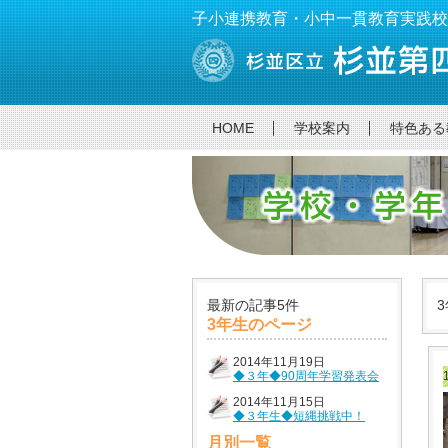
子小連携教育・小中一貫教育実践校です
HOME
学校案内
特色ある
最新の記事5件
3
3年生のページ
2014年11月19日
◆３年◆90周年学習発表会
2014年11月15日
◆３年生◆短縄挑戦中！
月別一覧