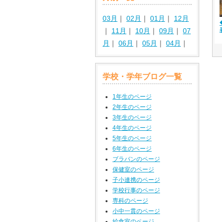
03月
｜
02月
｜
01月
｜
12月
｜
11月
｜
10月
｜
09月
｜
07
月
｜
06月
｜
05月
｜
04月
｜
学校・学年ブログ一覧
1年生のページ
2年生のページ
3年生のページ
4年生のページ
5年生のページ
6年生のページ
ブラバンのページ
保健室のページ
子小連携のページ
学校行事のページ
専科のページ
小中一貫のページ
給食室のページ