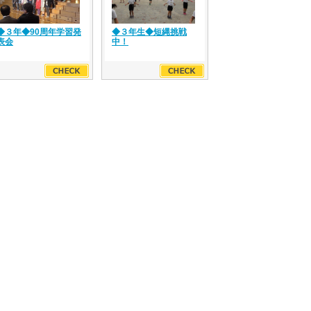
◆３年◆90周年学習発
◆３年生◆短縄挑戦
表会
中！