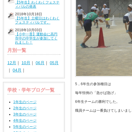
【5年生】わくわくフェステ
ィバルの発表
2018年10月18日
【5年生】土曜日はわくわく
フェスティバルです。
2018年10月03日
【小中一貫】運動会に高円
寺中の中学生が参加してく
れました！
月別一覧
12月
｜
10月
｜
06月
｜
05月
｜
04月
｜
5，6年生の参加種目は
学校・学年ブログ一覧
毎年恒例の「急がば急げ」
6年生チームの勝利でした。
1年生のページ
2年生のページ
職員チームは一番負けてしまいまし
3年生のページ
4年生のページ
5年生のページ