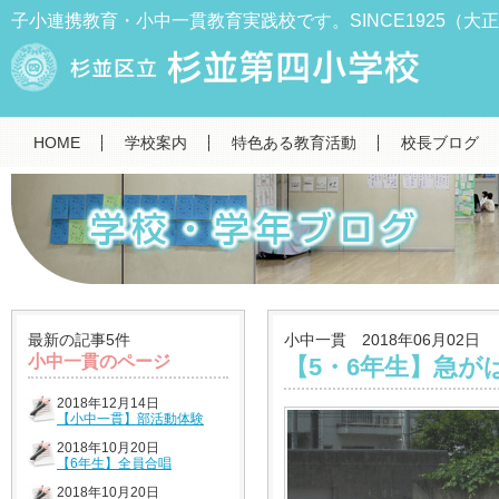
子小連携教育・小中一貫教育実践校です。SINCE1925（大正
HOME
学校案内
特色ある教育活動
校長ブログ
最新の記事5件
小中一貫 2018年06月02日
小中一貫のページ
【5・6年生】急が
2018年12月14日
【小中一貫】部活動体験
2018年10月20日
【6年生】全員合唱
2018年10月20日