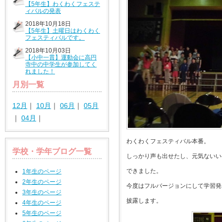
【5年生】わくわくフェステ
ィバルの発表
2018年10月18日
【5年生】土曜日はわくわく
フェスティバルです。
2018年10月03日
【小中一貫】運動会に高円
寺中の中学生が参加してく
れました！
月別一覧
12月
｜
10月
｜
06月
｜
05月
｜
04月
｜
わくわくフェスティバル本番。
学校・学年ブログ一覧
しっかり声も出せたし、元気ないい
できました。
1年生のページ
2年生のページ
今度はフルバージョンにして学習発
3年生のページ
披露します。
4年生のページ
5年生のページ