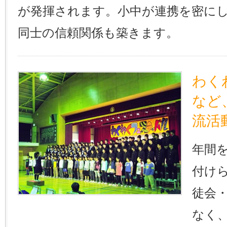
が発揮されます。小中が連携を密に
同士の信頼関係も築きます。
わく
など
流活
年間
付け
徒会
なく