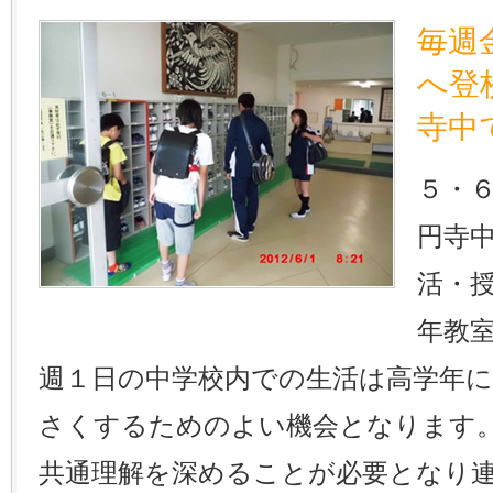
毎週
へ登
寺中
５・
円寺
活・
年教
週１日の中学校内での生活は高学年
さくするためのよい機会となります
共通理解を深めることが必要となり