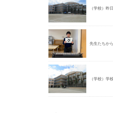
（学校）昨
先生たちから
（学校）学