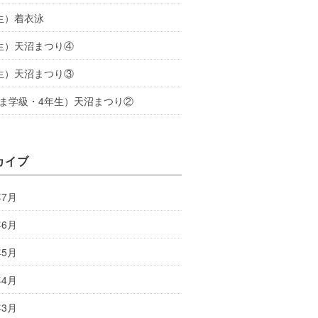
生）着衣泳
生）天沼まつり④
生）天沼まつり③
ま学級・4年生）天沼まつり②
カイブ
年7月
年6月
年5月
年4月
年3月