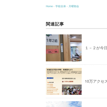
Home
›
学校全体
›
月曜朝会
関連記事
１－２が今
10万アクセ