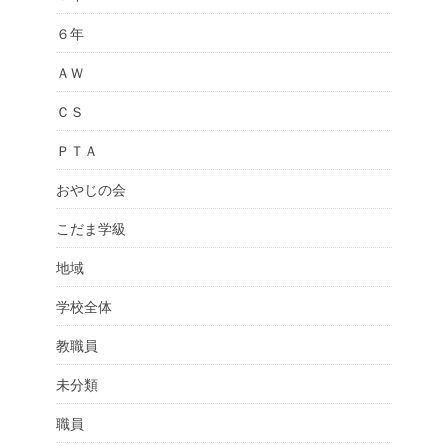
６年
ＡＷ
ＣＳ
ＰＴＡ
おやじの会
こだま学級
地域
学校全体
教職員
未分類
職員