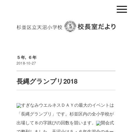
５年
,
６年
2018-10-27
長縄グランプリ2018
すぎなみウエルネスＤＡＹの最大のイベントは
「長縄グランプリ」です。杉並区内の全小学校が
出場して８の字跳びの回数を競います。
開会式
で整列しました。天沼小は５・６年生混合のチー