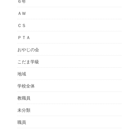
６年
ＡＷ
ＣＳ
ＰＴＡ
おやじの会
こだま学級
地域
学校全体
教職員
未分類
職員