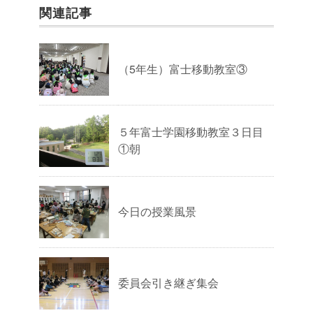
関連記事
（5年生）富士移動教室③
５年富士学園移動教室３日目
①朝
今日の授業風景
委員会引き継ぎ集会