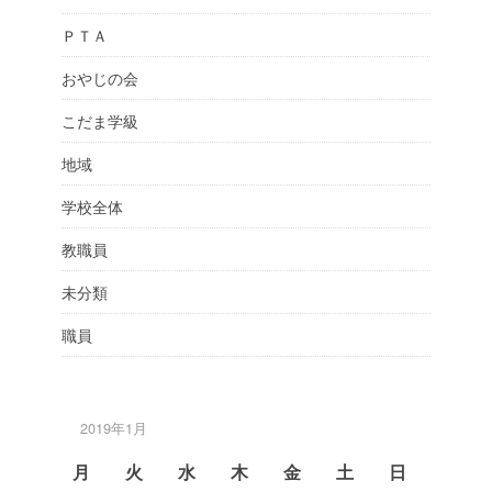
ＰＴＡ
おやじの会
こだま学級
地域
学校全体
教職員
未分類
職員
2019年1月
月
火
水
木
金
土
日