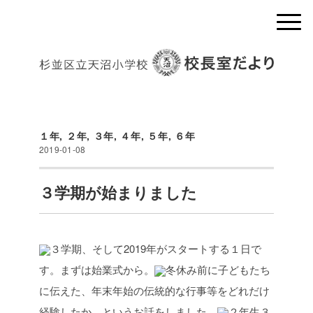
１年
,
２年
,
３年
,
４年
,
５年
,
６年
2019-01-08
３学期が始まりました
３学期、そして2019年がスタートする１日で
す。まずは始業式から。
冬休み前に子どもたち
に伝えた、年末年始の伝統的な行事等をどれだけ
経験したか、というお話をしました。
２年生３