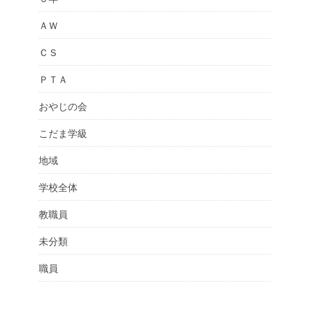
ＡＷ
ＣＳ
ＰＴＡ
おやじの会
こだま学級
地域
学校全体
教職員
未分類
職員