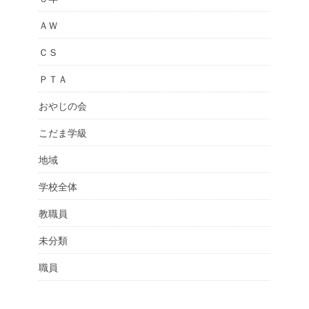
ＡＷ
ＣＳ
ＰＴＡ
おやじの会
こだま学級
地域
学校全体
教職員
未分類
職員