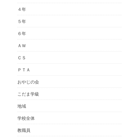
４年
５年
６年
ＡＷ
ＣＳ
ＰＴＡ
おやじの会
こだま学級
地域
学校全体
教職員