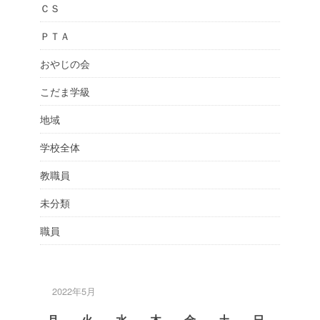
ＣＳ
ＰＴＡ
おやじの会
こだま学級
地域
学校全体
教職員
未分類
職員
2022年5月
月
火
水
木
金
土
日