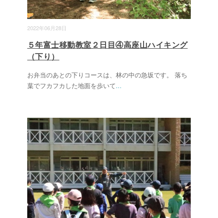
2022年06月28日
５年富士移動教室２日目④高座山ハイキング
（下り）
お弁当のあとの下りコースは、林の中の急坂です。 落ち
葉でフカフカした地面を歩いて
...