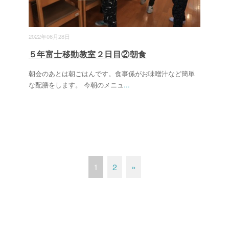
2022年06月28日
５年富士移動教室２日目②朝食
朝会のあとは朝ごはんです。食事係がお味噌汁など簡単
な配膳をします。 今朝のメニュ
...
1
2
»