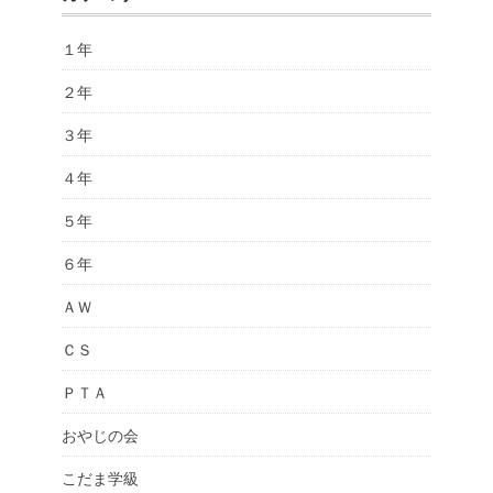
１年
２年
３年
４年
５年
６年
ＡＷ
ＣＳ
ＰＴＡ
おやじの会
こだま学級