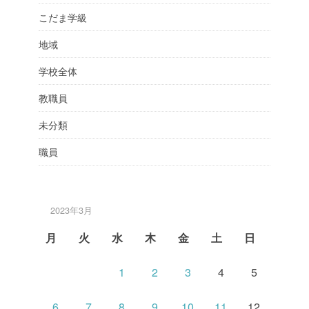
こだま学級
地域
学校全体
教職員
未分類
職員
2023年3月
月
火
水
木
金
土
日
1
2
3
4
5
6
7
8
9
10
11
12