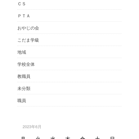
ＣＳ
ＰＴＡ
おやじの会
こだま学級
地域
学校全体
教職員
未分類
職員
2023年6月
月
火
水
木
金
土
日