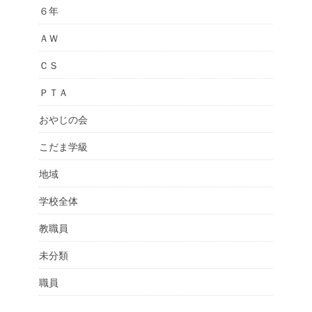
６年
ＡＷ
ＣＳ
ＰＴＡ
おやじの会
こだま学級
地域
学校全体
教職員
未分類
職員