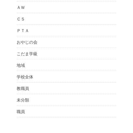
ＡＷ
ＣＳ
ＰＴＡ
おやじの会
こだま学級
地域
学校全体
教職員
未分類
職員