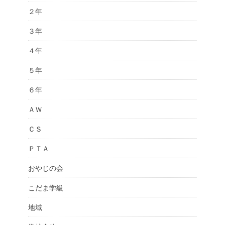
２年
３年
４年
５年
６年
ＡＷ
ＣＳ
ＰＴＡ
おやじの会
こだま学級
地域