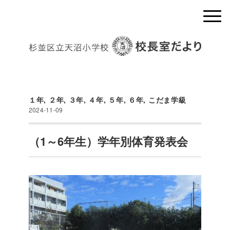
１年
,
２年
,
３年
,
４年
,
５年
,
６年
,
こだま学級
2024-11-09
（1～6年生）学年別体育発表会