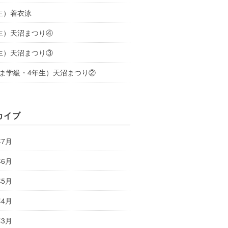
生）着衣泳
生）天沼まつり④
生）天沼まつり③
ま学級・4年生）天沼まつり②
カイブ
年7月
年6月
年5月
年4月
年3月