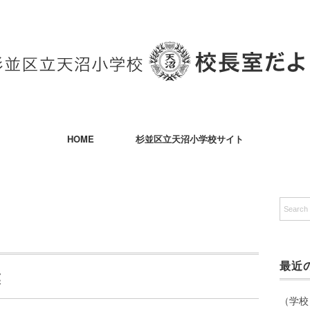
HOME
杉並区立天沼小学校サイト
最近
業
（学校