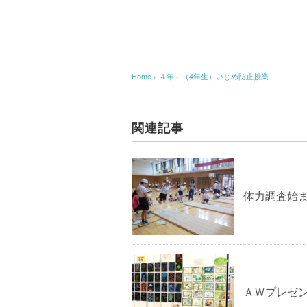
Home
›
４年
›
（4年生）いじめ防止授業
関連記事
体力調査始
ＡＷプレゼン