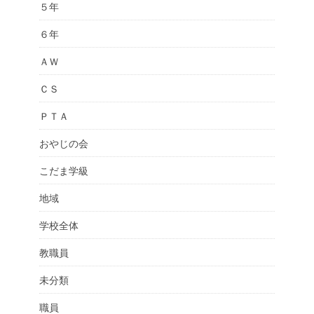
５年
６年
ＡＷ
ＣＳ
ＰＴＡ
おやじの会
こだま学級
地域
学校全体
教職員
未分類
職員