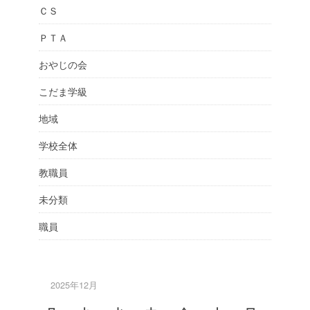
ＣＳ
ＰＴＡ
おやじの会
こだま学級
地域
学校全体
教職員
未分類
職員
2025年12月