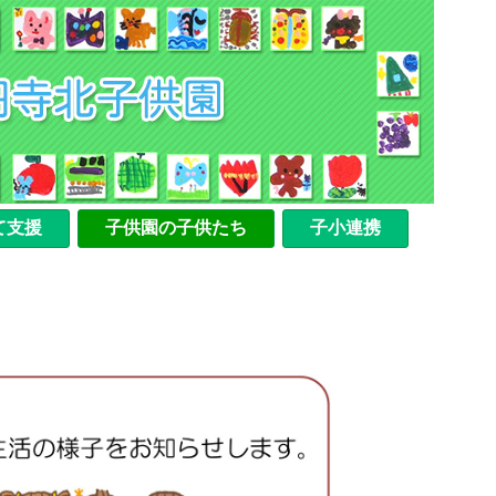
て支援
子供園の子供たち
子小連携