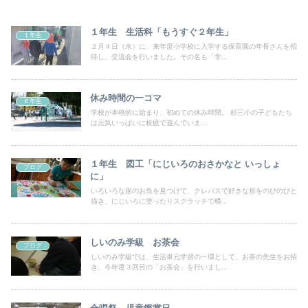
１年生 生活科「もうすぐ２年生」
１年生
２月４日（水）に、来年度小学校に入学する保育園の年長さんを招
待し、交流会を行いました。その名も「学...
休み時間の一コマ
６年生
学校が本格的に始まり、初めての休み時間。 杉三小の子どもたち
は元気いっぱいに校庭で遊んでいま...
１年生 図工「にじいろのおさかなと いっしょ
ブログ
に」
いろいろな形のお魚を見つけて、クレパスで好きな形をのびのびと
描き、にじいろに塗ったりスクラッチで模...
しいのみ学級 お茶会
ブログ
しいのみ学級では、生活単元学習の一環として、お茶の先生をお招
き、今年度３回目の「お茶会」を行いまし...