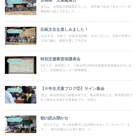
合唱祭 児童鑑賞日
ブログ
本日は、合唱祭児童鑑賞日でした。 各学級でめあてをもって一生
懸命取り組んできました。 ...
伝統文化を楽しみました！
３年生
12月６日、全校で「伝統文化体験」を行いました。日本や世界の
文化に触れ、体験を通して学びを...
特別支援教室保護者会
ブログ
9月２日、体育館にて、４校合同の特別支援教室保護者会を行いま
した。済美教育センター指導教授...
【６年生児童ブログ②】サイン集会
３年生
僕は、集会委員会の副委員長です。集会委員会とは、毎学期全校で
行う集会を企画する委員会です。今回は、...
朝の読み聞かせ
ブログ
杉三小では、月１回金曜日に読み聞かせをしていただいていま
す。 朝の読書は心を落ち着け、１...