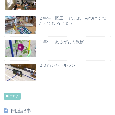
２年生 図工「でこぼこ みつけて つ
たえて ひろげよう」
１年生 あさがおの観察
２０ｍシャトルラン
ブログ
関連記事