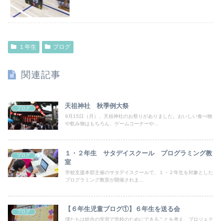
１年生
ブログ
関連記事
天祖神社 秋季例大祭
ブログ
9月15日（月）、天祖神社のお祭りがありました。おいしい食べ物
や飲み物はもちろん、ゲームコーナーや...
１・２年生 サタデイスクール プログラミング教
ブログ
室
学校支援本部主催のサタデイスクールで、１・２年生を対象とした
プログラミング教室が開催されま...
【６年生児童ブログ①】６年生を送る会
ブログ
僕たちは総合の学習で学校のためにできることを考え、プロジェク