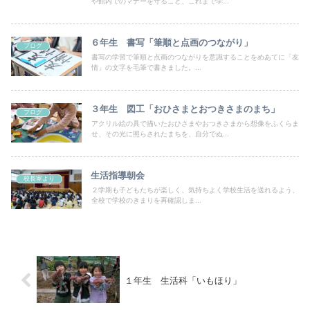
や館内でのマナーを守ること、これまで学...
６年生 書写「筆順と点画のつながり」
ブログ
書写の学習で筆順と点画のつながりを意識することをめあてに「友
情」の文字を毛筆で書きました。...
３年生 図工「おひさまとおつきさまのまち」
ブログ
アクリル絵の具で描いたおひさまやおつきさまから想像をふくらま
せ、その光に照らされたまちを、自分でぬ...
生活指導朝会
校長室より
２学期も子どもたちが楽しく、気持ちよく学校生活を送れるよう、
全校で学校のきまりを再確認しま...
１年生 生活科「いもほり」