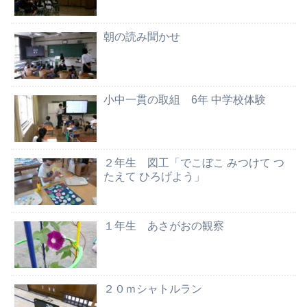
朝の読み聞かせ
小中一貫の取組 6年 中学校体験
２年生 図工「でこぼこ みつけて つ
たえて ひろげよう」
１年生 あさがおの観察
２０ｍシャトルラン