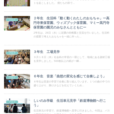
トを起こしました。 僕たちの班で...
２年生 生活科「動く動くわたしのおもちゃ」ー高
ブログ
円寺東保育園、ウィズブック保育園、マミー高円寺
保育園の園児のみなさんとともにー
2年生は、26日（水）に近隣の幼稚園と交流を行いました。生活科
の授業で考えたおもちゃを一緒に作った...
３年生 工場見学
ブログ
９月１８日（木）社会科の学習の一環として、地域にある資材工場
を見学しました。500枚以上の紙が一瞬...
６年生 音楽「曲想の変化を感じて合奏しよう」
ブログ
６年生は音楽の学習で合奏に取り組んでいます。１つの曲の中での
盛り上がり、静けさなどを伝えていくため...
しいのみ学級 生活単元見学「鉄道博物館へ行こ
ブログ
う」
生活単元の学習で、鉄道博物館へ見学に行きました。今回は、バス