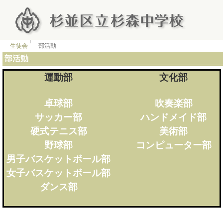
生徒会
部活動
部活動
運動部
文化部
卓球部
吹奏楽部
サッカー部
ハンドメイド部
硬式テニス部
美術部
野球部
コンピューター部
男子バスケットボール部
女子バスケットボール部
ダンス部