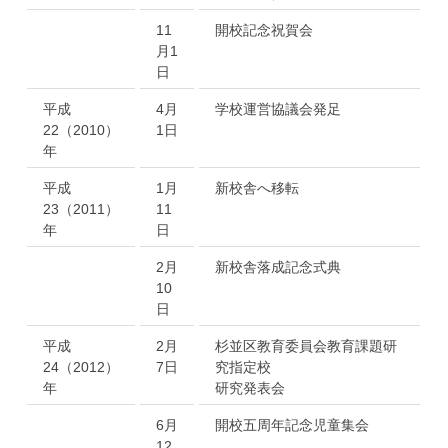
11
開校記念祝賀会
月1
日
平成
4月
学校運営協議会発足
22（2010）
1日
年
平成
1月
新校舎へ移転
23（2011）
11
年
日
2月
新校舎落成記念式典
10
日
平成
2月
杉並区教育委員会教育課題研
24（2012）
7日
究指定校
年
研究発表会
6月
開校五周年記念児童集会
12