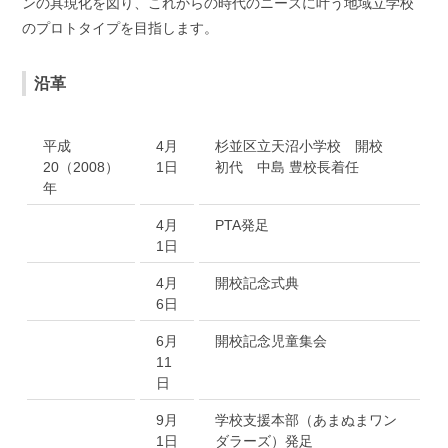
ンの具現化を図り、これからの時代のニーズに叶う地域立学校
のプロトタイプを目指します。
沿革
平成
4月
杉並区立天沼小学校 開校
20（2008）
1日
初代 中島 豊校長着任
年
4月
PTA発足
1日
4月
開校記念式典
6日
6月
開校記念児童集会
11
日
9月
学校支援本部（あまぬまワン
1日
ダラーズ）発足