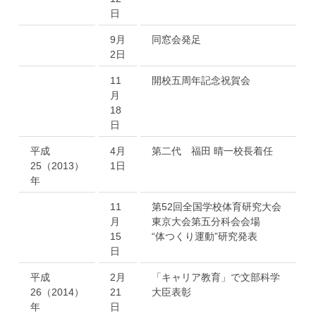
日
9月
同窓会発足
2日
11
開校五周年記念祝賀会
月
18
日
平成
4月
第二代 福田 晴一校長着任
25（2013）
1日
年
11
第52回全国学校体育研究大会
月
東京大会第五分科会会場
15
“体つくり運動”研究発表
日
平成
2月
「キャリア教育」で文部科学
26（2014）
21
大臣表彰
年
日