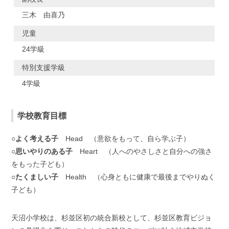
三木 由喜乃
児童
24学級
特別支援学級
4学級
学校教育目標
○よく考える子
Head （意欲をもって、自ら学ぶ子）
○思いやりのある子
Heart （人へのやさしさと自分への強さ
をもった子ども）
○たくましい子
Health （心身ともに健康で最後までやりぬく
子ども）
天沼小学校は、杉並区初の統合新校として、杉並区教育ビジョ