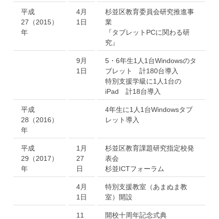
平成
4月
杉並区教育委員会研究推進事
27（2015）
1日
業
年
『タブレットPCに関わる研
究』
9月
5・6年生1人1台Windowsのタ
1日
ブレット 計180台導入
特別支援学級に1人1台の
iPad 計18台導入
平成
4年生に1人1台Windowsタブ
28（2016）
レット導入
年
平成
1月
杉並区教育課題研究指定校発
29（2017）
27
表会
年
日
杉並ICTフォーラム
4月
特別支援教室（あまぬま教
1日
室）開設
11
開校十周年記念式典