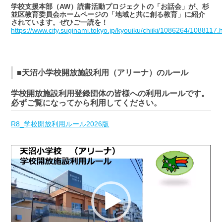
学校支援本部（AW）読書活動プロジェクトの「お話会」が、杉
並区教育委員会ホームページの「地域と共に創る教育」に紹介
されています。ぜひご一読を！
https://www.city.suginami.tokyo.jp/kyouiku/chiiki/1086264/1088117.
■天沼小学校開放施設利用（アリーナ）のルール
学校開放施設利用登録団体の皆様への利用ルールです。
必ずご覧になってから利用してください。
R8_学校開放利用ルール2026版
動
画
プ
レ
ー
ヤ