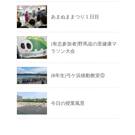
あまぬままつり１日目
(有志参加者)野馬追の里健康マ
ラソン大会
(6年生)弓ケ浜移動教室⑤
今日の授業風景