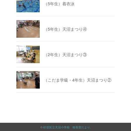
（5年生）着衣泳
（5年生）天沼まつり④
（2年生）天沼まつり③
（こだま学級・4年生）天沼まつり②
©
杉並区立天沼小学校 校長室だより
.