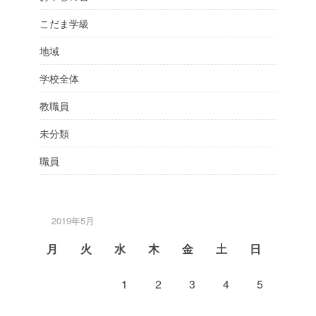
こだま学級
地域
学校全体
教職員
未分類
職員
2019年5月
月
火
水
木
金
土
日
1
2
3
4
5