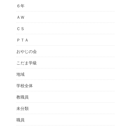
６年
ＡＷ
ＣＳ
ＰＴＡ
おやじの会
こだま学級
地域
学校全体
教職員
未分類
職員