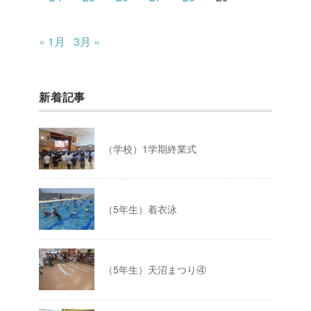
« 1月
3月 »
新着記事
（学校）1学期終業式
（5年生）着衣泳
（5年生）天沼まつり④