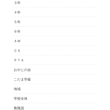
３年
４年
５年
６年
ＡＷ
ＣＳ
ＰＴＡ
おやじの会
こだま学級
地域
学校全体
教職員