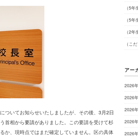
（5年
（5年
（2年
（こだ
アー
2026
2026
2026
についてお知らせいたしましたが、その後、
3
月
2
日
2026
う
首相
から要請が
ありました。この要請を受けて杉
るか、現時点ではまだ確定していません。区の具体
2026