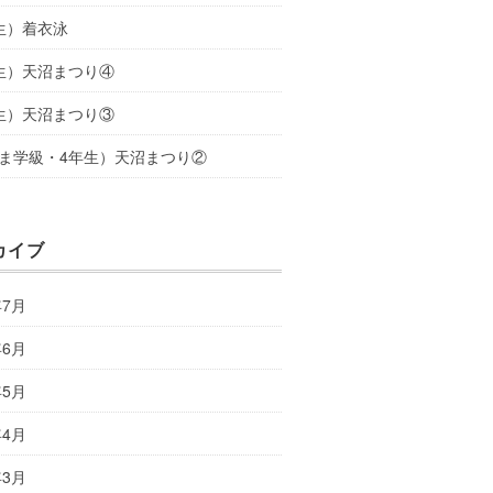
生）着衣泳
生）天沼まつり④
生）天沼まつり③
ま学級・4年生）天沼まつり②
カイブ
年7月
年6月
年5月
年4月
年3月