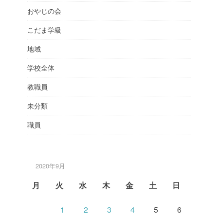
おやじの会
こだま学級
地域
学校全体
教職員
未分類
職員
2020年9月
月
火
水
木
金
土
日
1
2
3
4
5
6