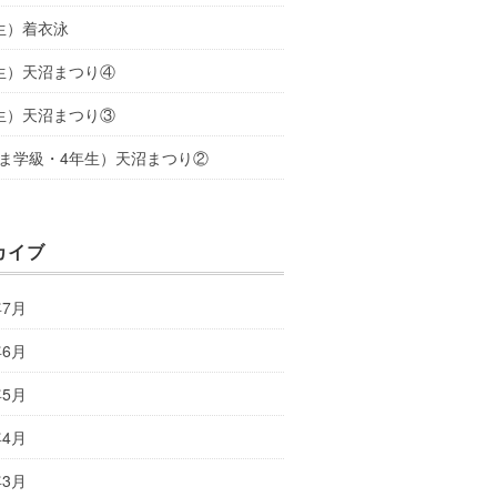
生）着衣泳
生）天沼まつり④
生）天沼まつり③
ま学級・4年生）天沼まつり②
カイブ
年7月
年6月
年5月
年4月
年3月