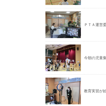
ＰＴＡ運営
今朝の児童
教育実習が