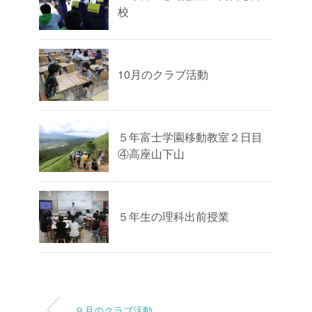
校
10月のクラブ活動
５年富士学園移動教室２日目
④高座山下山
５年生の理科出前授業
９月のクラブ活動