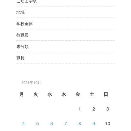
こだま学級
地域
学校全体
教職員
未分類
職員
2021年10月
月
火
水
木
金
土
日
1
2
3
4
5
6
7
8
9
10