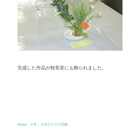
完成した作品が校長室にも飾られました。
Home
›
４年
›
９月のクラブ活動