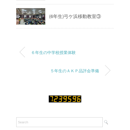
(6年生)弓ケ浜移動教室③
６年生の中学校授業体験
５年生のＡＫＰ品評会準備