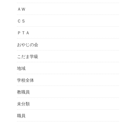
ＡＷ
ＣＳ
ＰＴＡ
おやじの会
こだま学級
地域
学校全体
教職員
未分類
職員