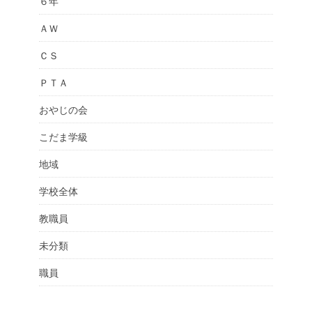
６年
ＡＷ
ＣＳ
ＰＴＡ
おやじの会
こだま学級
地域
学校全体
教職員
未分類
職員