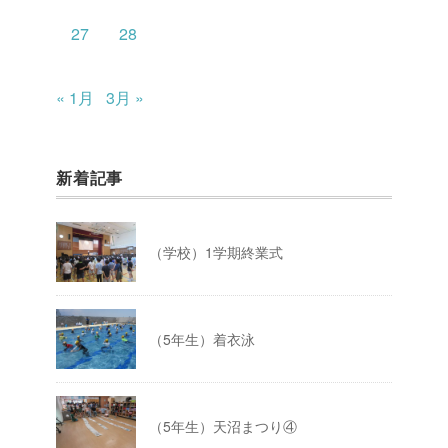
27
28
« 1月
3月 »
新着記事
（学校）1学期終業式
（5年生）着衣泳
（5年生）天沼まつり④