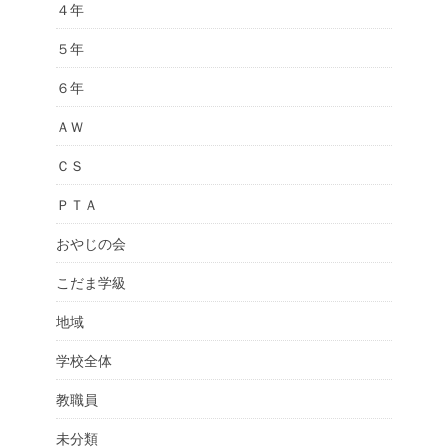
４年
５年
６年
ＡＷ
ＣＳ
ＰＴＡ
おやじの会
こだま学級
地域
学校全体
教職員
未分類