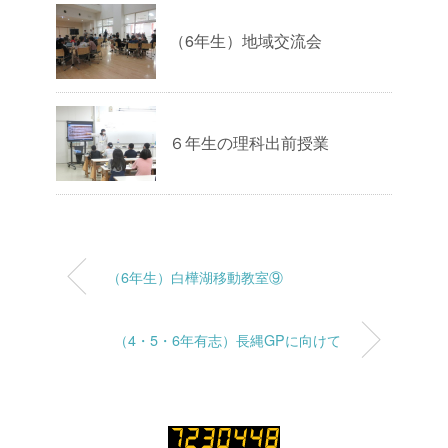
（6年生）地域交流会
６年生の理科出前授業
（6年生）白樺湖移動教室⑨
（4・5・6年有志）長縄GPに向けて