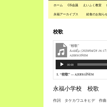
ホーム
CS会議
えいふく教室
Skip
永福アーカイブス
給食のお知ら
to
content
校歌
“校歌”
AoîñÈµ (2020/04/28 16:1
A[EBXGÎÑÈΜ
音
00:00
声
プ
1.
“校歌”
— A[EBXGÎÑÈΜ
レ
ー
永福小学校 校歌
ヤ
ー
作詞 タケカワユキヒデ 作曲