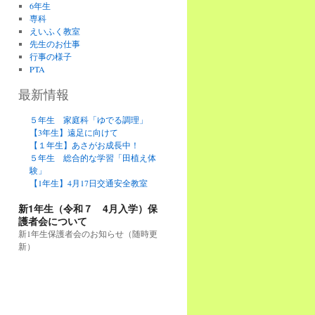
6年生
専科
えいふく教室
先生のお仕事
行事の様子
PTA
最新情報
５年生 家庭科「ゆでる調理」
【3年生】遠足に向けて
【１年生】あさがお成長中！
５年生 総合的な学習「田植え体
験」
【1年生】4月17日交通安全教室
新1年生（令和７ 4月入学）保
護者会について
新1年生保護者会のお知らせ（随時更
新）