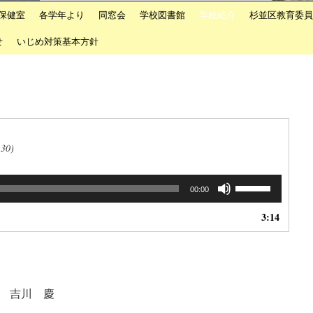
保健室
各学年より
同窓会
学校図書館
学校紹介
杉並区教育委員
せ
いじめ対策基本方針
7:30)
ボ
00:00
リ
ュ
3:14
ー
ム
調
節
に
 吉川 慶
は