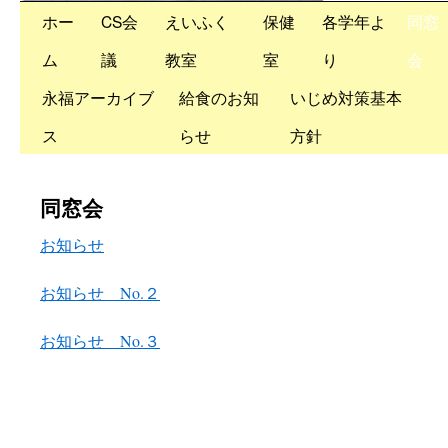
Skip
ホー
CS会
えいふく
保健
各学年よ
同窓
to
ム
議
教室
室
り
会
content
永福アーカイブ
給食のお知
いじめ対策基本
ス
らせ
方針
同窓会
お知らせ
お知らせ No.２
お知らせ No.３