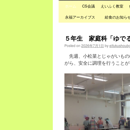
ホーム
CS会議
えいふく教室
Skip
永福アーカイブス
給食のお知ら
to
content
５年生 家庭科「ゆで
Posted on
2026年7月1日
by
eifukushoub
先週、小松菜とじゃがいもの
がら、安全に調理を行うことが