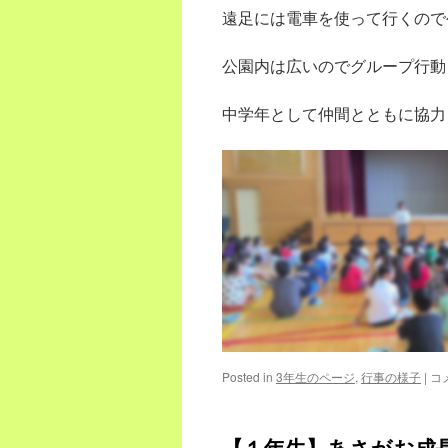
遠足には電車を使って行くので
公園内は広いのでグループ行動
中学年として仲間とともに協力
【3
Posted in
3年生のページ
,
行事の様子
|
コ
年
生
遠
【１年生】あさがお成
足