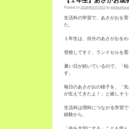
に
Posted on
2026年5月18日
by
eifukushou
向
け
生活科の学習で、あさがおを育
て
た。
は
１年生は、自分のあさがおをわ
登校してすぐ、ランドセルを置
暑い日が続いているので、「枯
す。
毎日のあさがおの様子を、「先
が生えてきたよ！」と嬉しそう
生活科は理科につながる学習で
経験から、
「命を大切にする」ことも学ん