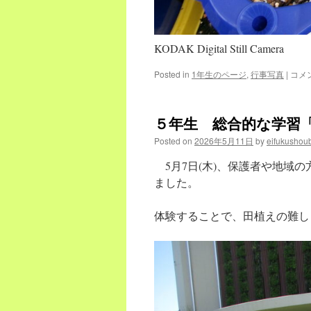
KODAK Digital Still Camera
【１
Posted in
1年生のページ
,
行事写真
|
コメ
年
生】
あ
５年生 総合的な学習
さ
が
Posted on
2026年5月11日
by
eifukushou
お
成
5月7日(木)、保護者や地域
長
ました。
中！
は
体験することで、田植えの難し