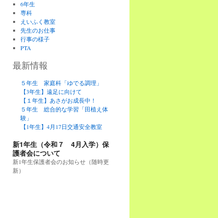
6年生
専科
えいふく教室
先生のお仕事
行事の様子
PTA
最新情報
５年生 家庭科「ゆでる調理」
【3年生】遠足に向けて
【１年生】あさがお成長中！
５年生 総合的な学習「田植え体
験」
【1年生】4月17日交通安全教室
新1年生（令和７ 4月入学）保
護者会について
新1年生保護者会のお知らせ（随時更
新）