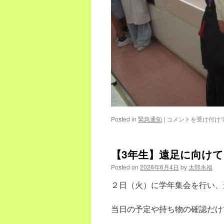
５
Posted in
緊急通知
|
コメントを受け付け
年
生
家
【3年生】遠足に向けて
庭
科
Posted on
2026年6月4日
by
太郎永福
「ゆ
で
２日（火）に学年集会を行い、
る
調
当日の予定や持ち物の確認だけ
理」
は