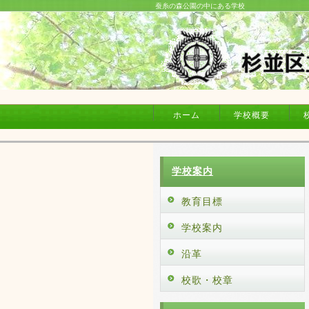
蚕糸の森公園の中にある学校
ホーム
学校概要
学校案内
教育目標
学校案内
沿革
校歌・校章