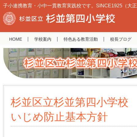
子小連携教育・小中一貫教育実践校です。SINCE1925（大正
HOME
学校案内
特色ある教育活動
校長ブログ
杉並区立杉並第四小学校
いじめ防止基本方針